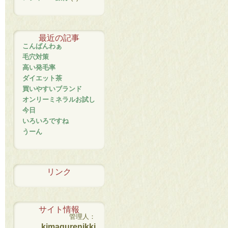
最近の記事
こんばんわぁ
毛穴対策
高い発毛率
ダイエット茶
買いやすいブランド
オンリーミネラルお試し
今日
いろいろですね
うーん
リンク
サイト情報
管理人：
kimagurenikki