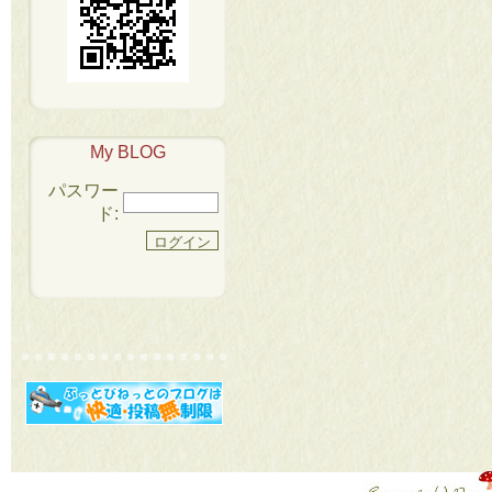
My BLOG
パスワー
ド: