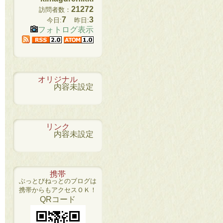
21272
訪問者数：
7
3
今日:
昨日:
フォトログ表示
オリジナル
内容未設定
リンク
内容未設定
携帯
ぶっとびねっとのブログは
携帯からもアクセスＯＫ！
QRコード