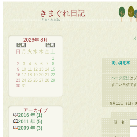
きまぐれ日記
きまぐれ日記
2026年 8月
日
月
火
水
木
金
土
1
高い発毛率
2
3
4
5
6
7
8
9
10
11
12
13
14
15
16
17
18
19
20
21
22
ハーグ療法
はプ
23
24
25
26
27
28
29
すごい自信です
30
31
9月11日（日）01:
アーカイブ
2016 年 (1)
2011 年 (5)
題 名
2009 年 (3)