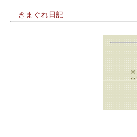
きまぐれ日記
※
※