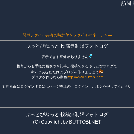
訪問者
簡単ファイル共有の時計付きファイルマネージャ―
ぶっとびねっと 投稿無制限フォトログ
表示できる画像がありません
携帯からも手軽に画像つき記事が投稿できるぶっとびブログで
今すぐあなただけのブログを作りましょう
ブログを作るなら断然
http://www.buttobi.net/
管理画面にログインするにはページ右上の「ログイン」ボタンを押してください
ぶっとびねっと 投稿無制限フォトログ
(C) Copyright by BUTTOBI.NET