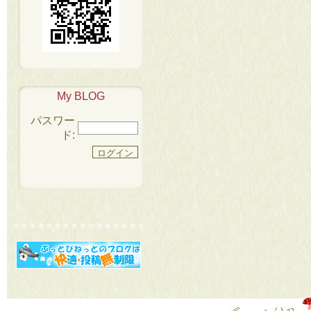
My BLOG
パスワー
ド: