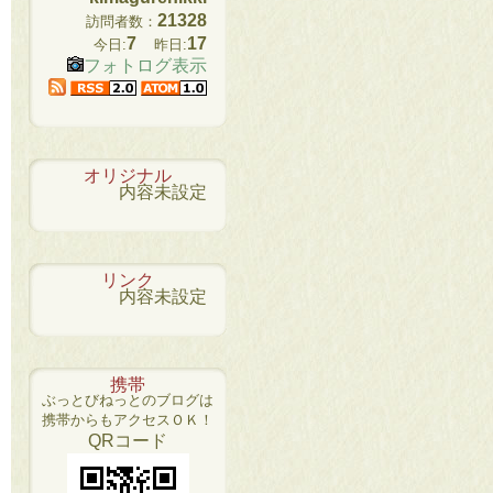
21328
訪問者数：
7
17
今日:
昨日:
フォトログ表示
オリジナル
内容未設定
リンク
内容未設定
携帯
ぶっとびねっとのブログは
携帯からもアクセスＯＫ！
QRコード