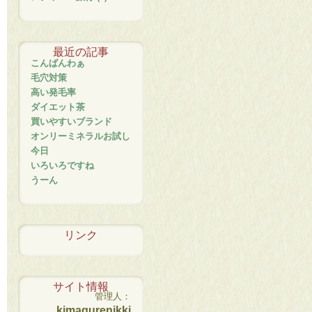
最近の記事
こんばんわぁ
毛穴対策
高い発毛率
ダイエット茶
買いやすいブランド
オンリーミネラルお試し
今日
いろいろですね
うーん
リンク
サイト情報
管理人：
kimagurenikki