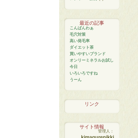
最近の記事
こんばんわぁ
毛穴対策
高い発毛率
ダイエット茶
買いやすいブランド
オンリーミネラルお試し
今日
いろいろですね
うーん
リンク
サイト情報
管理人：
kimagurenikki