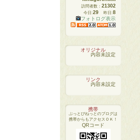
21302
訪問者数：
29
8
今日:
昨日:
フォトログ表示
オリジナル
内容未設定
リンク
内容未設定
携帯
ぶっとびねっとのブログは
携帯からもアクセスＯＫ！
QRコード